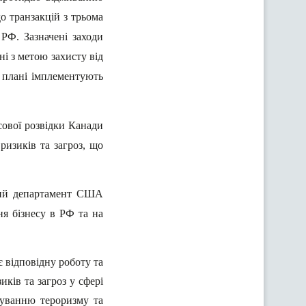
о транзакцій з трьома
 РФ. Зазначені заходи
ені з метою захисту від
у плані імплементують
сової розвідки Канади
ризиків та загроз, що
ий департамент США
ня бізнесу в РФ та на
відповідну роботу та
ків та загроз у сфері
суванню тероризму та