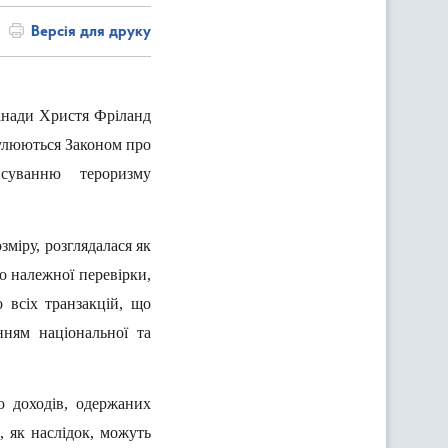
Версія для друку
Канади Христя Фріланд
гулюються Законом про
суванню тероризму
зміру, розглядалася як
о належної перевірки,
 всіх транзакцій, що
ням національної та
ю доходів, одержаних
 як наслідок, можуть