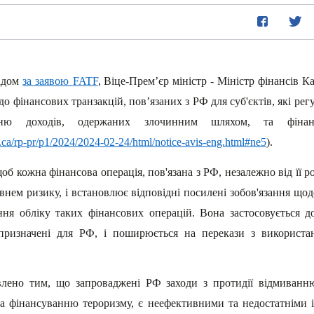
ідом
за заявою
FATF
,
Віце-Прем’єр міністр - Міністр фінансів 
о фінансових транзакцій, пов’язаних з РФ для суб'єктів, які ре
нню доходів, одержаних злочинним шляхом, та фінан
.ca/rp-pr/p1/2024/2024-02-24/html/notice-avis-eng.html#ne5
).
б кожна фінансова операція, пов'язана з РФ, незалежно від її ро
івнем ризику, і встановлює відповідні посилені зобов'язання щод
ння обліку таких фінансових операцій. Вона застосовується до
призначені для РФ, і поширюється на перекази з використан
лено тим, що запроваджені РФ заходи з протидії відмиванн
а фінансуванню тероризму, є неефективними та недостатніми і,