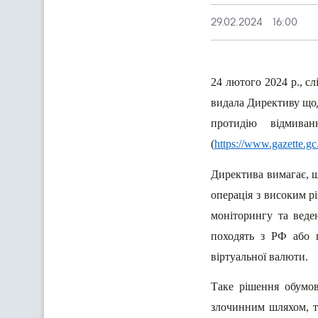
29.02.2024
16:00
24 лютого 2024 р.
,
сл
видала Директиву щод
протидію відмива
(
https://www.gazette.gc
Директива вимагає, що
операція з високим р
моніторингу та веде
походять з РФ або 
віртуальної валюти.
Таке рішення обумов
злочинним шляхом, т