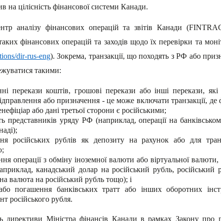
в на цілісність фінансової системи Канади.
нтр аналізу фінансових операцій та звітів Канади (FINTRAC
аких фінансових операцій та заходів щодо їх перевірки та моні
tions/dir-rus-eng
). Зокрема, транзакції, що походять з РФ або при
ежуватися такими:
нні перекази коштів, грошові перекази або інші перекази, які
відправлення або призначення - це може включати транзакції, де
енефіціар або дані третьої сторони є російськими;
сть представників уряду РФ (наприклад, операції на банківсько
аді);
ня російських рублів як депозиту на рахунок або для тран
;
ня операції з обміну іноземної валюти або віртуальної валюти, 
наприклад, канадський долар на російський рубль, російський
на валюта на російський рубль тощо); і
або погашення банківських тратт або інших оборотних інстр
нт російського рубля.
ь директиви Міністра фінансів Канади в рамках Закону про