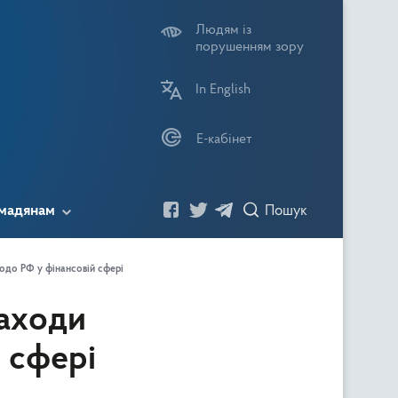
Людям із
порушенням зору
In English
Е-кабінет
мадянам
Пошук
Посилання
Посилання
Посилання
Пошук
одо РФ у фінансовій сфері
заходи
На
На
На
 сфері
Фейсбук
Твітер
Телеграм