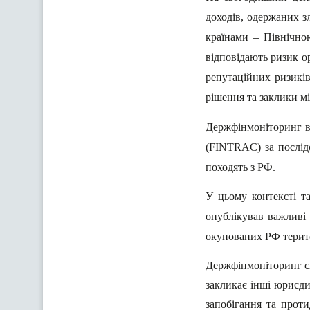
доходів, одержаних з
країнами – Північною
відповідають ризик 
репутаційних ризиків
рішення та заклики м
Держфінмоніторинг ви
(FINTRAC) за послідо
походять з РФ.
У цьому контексті т
опублікував важливі 
окупованих РФ терито
Держфінмоніторинг с
закликає інші юрисди
запобігання та прот