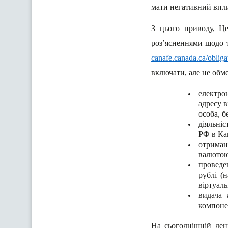
мати негативний впли
З цього приводу, Це
роз’ясненнями щодо т
canafe.canada.ca/obliga
включати, але не обм
електро
адресу 
особа, б
діяльні
РФ в Кан
отриман
валютою
проведен
рублі (
віртуаль
видача 
компоне
На сьогоднішній ден