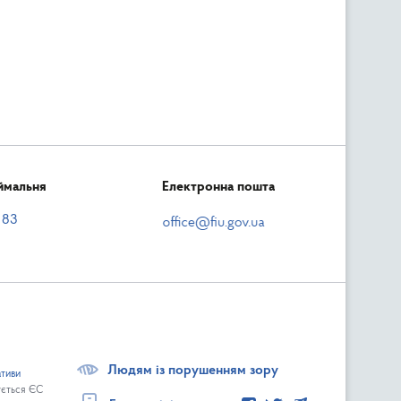
ймальня
Електронна пошта
 83
Людям із порушенням зору
ативи
ується ЄС