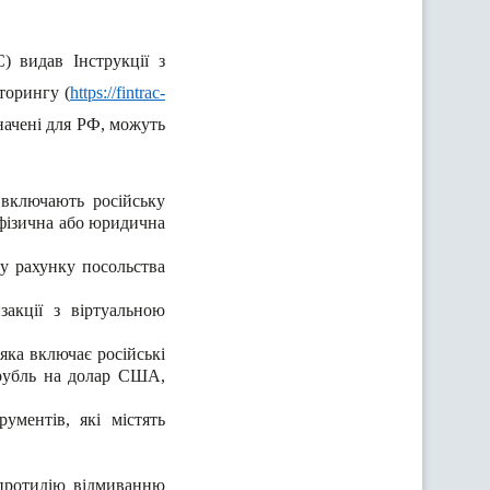
) видав Інструкції з
торингу (
https://fintrac-
значені для РФ, можуть
 включають російську
 фізична або юридична
му рахунку посольства
закції з віртуальною
яка включає російські
 рубль на долар США,
ументів, які містять
 протидію відмиванню