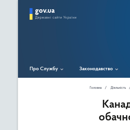
gov.ua
Державні сайти України
Про Службу
Законодавство
Головна
Діяльність
Канад
обачн