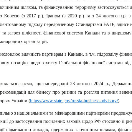
лочинним шляхом, та фінансуванню тероризму застосовуються д
 Кореєю (з 2017 р.), Іраном (з 2020 р.) та з 24 лютого п.р. з
орієнтованому підходу передбаченому Стандартами
FATF
, здійсн
 та загроз цілісності фінансової системи Канади та в ширшом
іжнародних організацій.
словлює вдячність партнерам з Канади, в т.ч. підрозділу фінан
вну позицію щодо захисту Глобальної фінансової системи від 
акож зазначаємо, що напередодні 23 лютого 2024 р.
,
Державн
рекомендації для бізнесу про ризики та розгляд питання веден
ріях України (
https://www.state.gov/russia-business-advisory/
).
пільно з національними та міжнародними партнерами продовжує 
кції до застосування посилених заходів щодо РФ стосовно її ризи
идії відмиванню доходів, одержаних злочинним шляхом, фінан