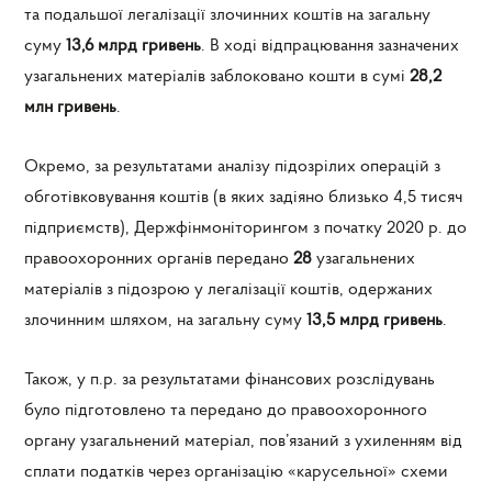
та подальшої легалізації злочинних коштів на загальну
суму
13,6 млрд гривень
. В ході відпрацювання зазначених
узагальнених матеріалів заблоковано кошти в сумі
28,2
млн гривень
.
Окремо, за результатами аналізу підозрілих операцій з
обготівковування коштів (в яких задіяно близько 4,5 тисяч
підприємств), Держфінмоніторингом з початку 2020 р. до
правоохоронних органів передано
28
узагальнених
матеріалів з підозрою у легалізації коштів, одержаних
злочинним шляхом, на загальну суму
13,5 млрд гривень
.
Також, у п.р. за результатами фінансових розслідувань
було підготовлено та передано до правоохоронного
органу
узагальнений матеріал, пов’язаний з ухиленням від
сплати податків через організацію «карусельної» схеми