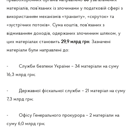
правоохоронних органів направлено
60
узагальнених
матеріалів, пов’язаних із злочинами у податковій сфері з
використанням механізмів «транзиту», «скруток» та
«зустрічних потоків». Сума коштів, пов’язаних з
відмиванням доходів, одержаних злочинним шляхом, у
цих матеріалах становить
29,9 млрд грн
. Зазначені
матеріали були направлені до:
- Служби безпеки України – 34 матеріали на суму
16,3 млрд грн;
- Державної фіскальної служби – 21 матеріал на суму
7,3 млрд грн;
- Офісу Генерального прокурора – 2 матеріали на
суму 6,0 млрд грн;